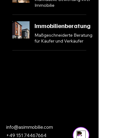
Immobilie
Immobilienberatung
Maßgeschneiderte Beratung
Your 14 days trial has
für Käufer und Verkäufer
expired.
The trial's over, but the show must go
on! 🎬 Upgrade now to keep your web
masterpiece in the spotlight.
mmobi
mmobi
Persönlicher Berater
Online
info@asimmobilie.com
+49 151 74467664